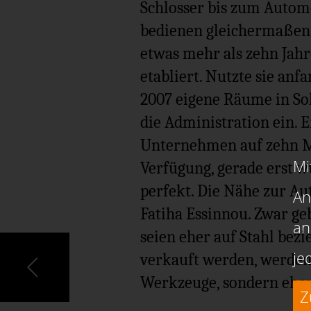
Schlosser bis zum Automo
bedienen gleichermaßen g
etwas mehr als zehn Jahr
etabliert. Nutzte sie anf
2007 eigene Räume in Soli
die Administration ein. 
Unternehmen auf zehn Mi
Mi
Verfügung, gerade erst wu
perfekt. Die Nähe zur Aut
An
Fatiha Essinnou. Zwar ge
an
seien eher auf Stahl bezi
je
verkauft werden, werden
Werkzeuge, sondern eher
Z