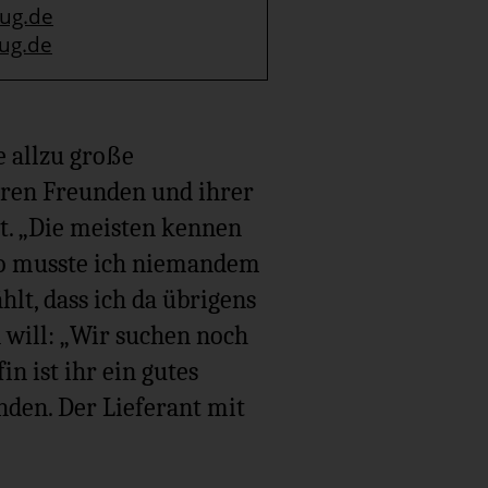
eug.de
ug.de
e allzu große
hren Freunden und ihrer
lt. „Die meisten kennen
So musste ich niemandem
hlt, dass ich da übrigens
 will: „Wir suchen noch
in ist ihr ein gutes
nden. Der Lieferant mit