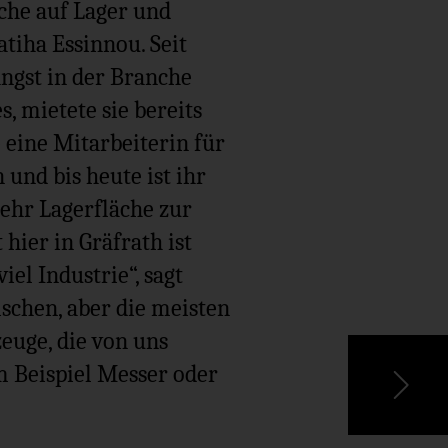
eche auf Lager und
tiha Essinnou. Seit
ängst in der Branche
, mietete sie bereits
e eine Mitarbeiterin für
und bis heute ist ihr
ehr Lagerfläche zur
hier in Gräfrath ist
iel Industrie“, sagt
ischen, aber die meisten
zeuge, die von uns
m Beispiel Messer oder