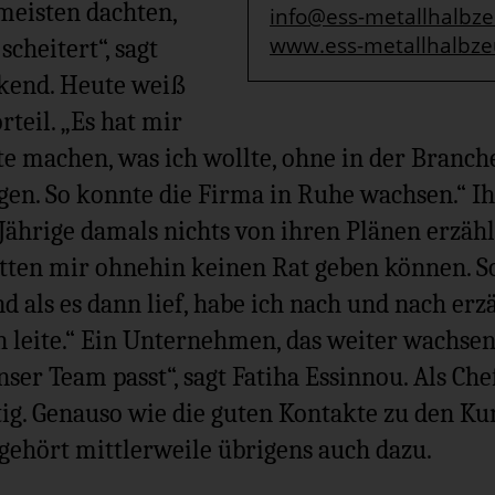
 meisten dachten,
info@ess-metallhalbz
www.ess-metallhalbze
cheitert“, sagt
ckend. Heute weiß
rteil. „Es hat mir
e machen, was ich wollte, ohne in der Branch
en. So konnte die Firma in Ruhe wachsen.“ I
-Jährige damals nichts von ihren Plänen erzäh
ätten mir ohnehin keinen Rat geben können. 
 als es dann lief, habe ich nach und nach erzä
leite.“ Ein Unternehmen, das weiter wachsen
ser Team passt“, sagt Fatiha Essinnou. Als Chef
ig. Genauso wie die guten Kontakte zu den Ku
ehört mittlerweile übrigens auch dazu.