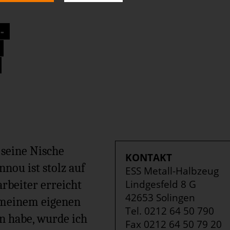
-
 seine Nische
KONTAKT
nou ist stolz auf
ESS Metall-Halbzeug
Lindgesfeld 8 G
arbeiter erreicht
42653 Solingen
t meinem eigenen
Tel. 0212 64 50 790
 habe, wurde ich
Fax 0212 64 50 79 20